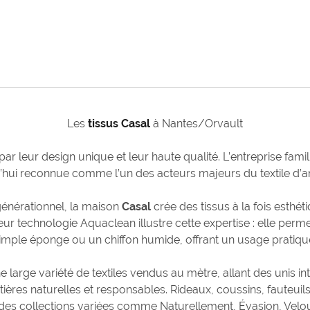
Les
tissus Casal
à Nantes/Orvault
par leur design unique et leur haute qualité. L’entreprise famil
rd’hui reconnue comme l’un des acteurs majeurs du textile
rgénérationnel, la maison
Casal
crée des tissus à la fois esthét
eur technologie Aquaclean illustre cette expertise : elle perme
imple éponge ou un chiffon humide, offrant un usage pratique
 large variété de textiles vendus au mètre, allant des unis 
ières naturelles et responsables. Rideaux, coussins, fauteui
 des collections variées comme Naturellement, Évasion, Vel