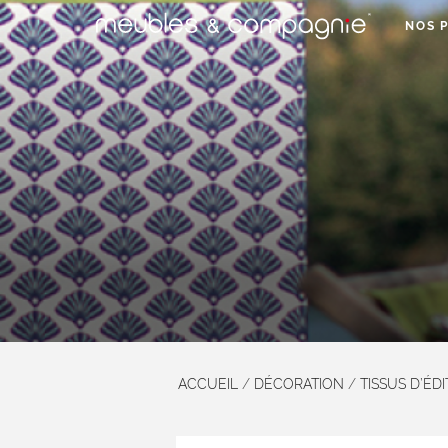
NOS 
ACCUEIL
/
DÉCORATION
/
TISSUS D’ÉD