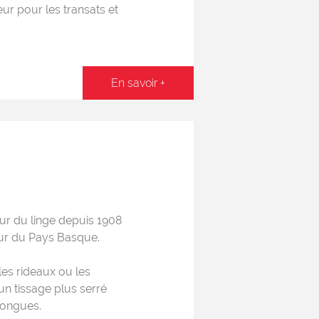
eur pour les transats et
En savoir +
r du linge depuis 1908
oeur du Pays Basque.
les rideaux ou les
un tissage plus serré
 longues.