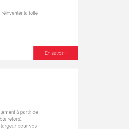
 réinventer la toile
En savoir +
alement à partir de
le retors).
e largeur pour vos