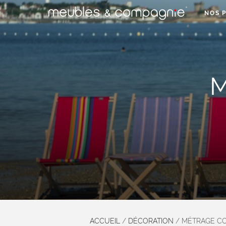
NOS 
M
ACCUEIL
/
DÉCORATION
/
MÉTRAGE CO