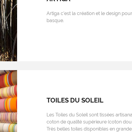
Artiga c’est la création et le design pour
basque.
TOILES DU SOLEIL
Les Toiles du Soleil sont tissées artisan
coton de qualité supérieure (coton doub
Très belles toiles disponibles en grand