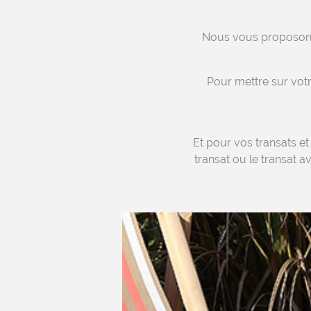
Nous vous proposons 
Pour mettre sur vot
Et pour vos transats et
transat ou le transat av