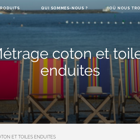
PRODUITS
QUI SOMMES-NOUS ?
OÙ NOUS TRO
étrage coton et toil
enduites
TON ET TOILES ENDUITES