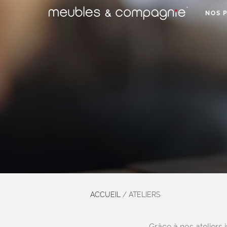
NOS 
ACCUEIL
/
ATELIERS
Grâce à nos ateliers